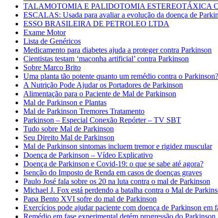
TALAMOTOMIA E PALIDOTOMIA ESTEREOTÁXICA
ESCALAS: Usada para avaliar a evolução da doença de Parki
ESSO BRASILEIRA DE PETROLEO LTDA
Exame Motor
Lista de Genéricos
Medicamento para diabetes ajuda a proteger contra Parkinson
Cientistas testam ‘maconha artificial’ contra Parkinson
Sobre Marco Brito
Uma planta tão potente quanto um remédio contra o Parkinson
A Nutrição Pode Ajudar os Portadores de Parkinson
Alimentação para o Paciente de Mal de Parkinson
Mal de Parkinson e Plantas
Mal de Parkinson Tremores Tratamento
Parkinson – Especial Conexão Repórter – TV SBT
Tudo sobre Mal de Parkinson
Seu Direito Mal de Parkinson
Mal de Parkinson sintomas incluem tremor e rigidez muscular
Doença de Parkinson – Vídeo Explicativo
Doença de Parkinson e Covid-19: o que se sabe até agora?
Isenção do Imposto de Renda em casos de doenças graves
Paulo José fala sobre os 20 na luta contra o mal de Parkinson
Michael J. Fox está perdendo a batalha contra o Mal de Parkinso
Papa Bento XVI sofre do mal de Parkinson
Exercícios pode ajudar paciente com doença de Parkinson em fa
Remédio em fase experimental detém progressão do Parkinson