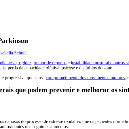
Parkinson
Isabella Schnell
adicinesia, rigidez,
tremor de repouso
e i
nstabilidade postural e outros 
nais, perda da capacidade olfativa, psicose e distúrbios do sono.
 e progressiva que causa
comprometimento dos movimentos motores
, 
nerais que podem prevenir e melhorar os si
eitos danosos do processo de estresse oxidativo que os pacientes normal
 antioxidantes nos seguintes alimentos: