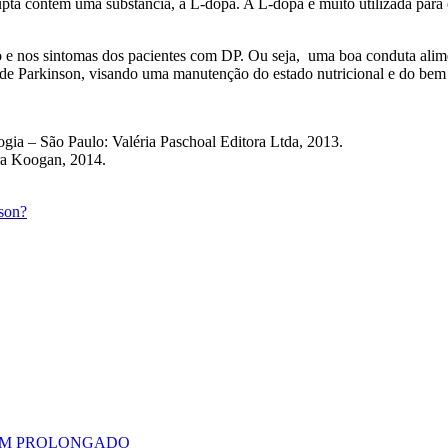
pta contêm uma substancia, a L-dopa. A L-dopa é muito utilizada para 
 e nos sintomas dos pacientes com DP. Ou seja, uma boa conduta alimen
de Parkinson, visando uma manutenção do estado nutricional e do bem 
ogia – São Paulo: Valéria Paschoal Editora Ltda, 2013.
ra Koogan, 2014.
son?
BÉM PROLONGADO