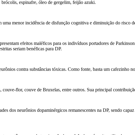
 brócolis, espinafre, óleo de gergelim, feijão azuki.
m uma menor incidência de disfunção cognitiva e diminuição do risco d
resentam efeitos maléficos para os indivíduos portadores de Parkinson
stritas seriam benéficas para DP.
eurônios contra substâncias tóxicas. Como fonte, basta um cafezinho 
 couve-flor, couve de Bruxelas, entre outros. Sua principal contribuiç
idades dos neurônios dopaminérgicos remanescentes na DP, sendo capaz