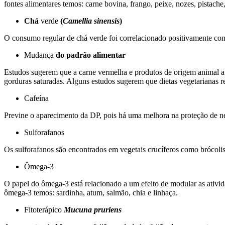
fontes alimentares temos: carne bovina, frango, peixe, nozes, pistache,
Chá
verde
(
Camellia sinensis
)
O consumo regular de chá verde foi correlacionado positivamente co
Mudança
do padrão alimentar
Estudos sugerem que a carne vermelha e produtos de origem animal ap
gorduras saturadas. Alguns estudos sugerem que dietas vegetarianas re
Cafeína
Previne o aparecimento da DP, pois há uma melhora na proteção de n
Sulforafanos
Os sulforafanos são encontrados em vegetais crucíferos como brócolis,
Ômega-3
O papel do ômega-3 está relacionado a um efeito de modular as ativ
ômega-3 temos: sardinha, atum, salmão, chia e linhaça.
Fitoterápico
Mucuna pruriens