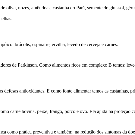
e de oliva, nozes, amêndoas, castanha do Pará, semente de girassol, gérme
melhas.
ico: brócolis, espinafre, ervilha, levedo de cerveja e carnes.
dores de Parkinson. Como alimentos ricos em complexo B temos: levedu
s defesas antioxidantes. E como fonte alimentar temos as castanhas, pr
omo carne bovina, peixe, frango, porco e ovo. Ela ajuda na proteção co
ença como prática preventiva e também na redução dos sintomas da doe