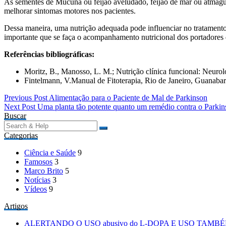
As sementes de Mucuna ou feijão aveludado, feijão de mar ou atmagu
melhorar sintomas motores nos pacientes.
Dessa maneira, uma nutrição adequada pode influenciar no tratamento
importante que se faça o acompanhamento nutricional dos portadores 
Referências bibliográficas:
Moritz, B., Manosso, L. M.; Nutrição clínica funcional: Neurol
Fintelmann, V.Manual de Fitoterapia, Rio de Janeiro, Guanaba
Navegação
Previous Post
Alimentação para o Paciente de Mal de Parkinson
Next Post
Uma planta tão potente quanto um remédio contra o Parkin
de
Buscar
Post
Search
for:
Categorias
Ciência e Saúde
9
Famosos
3
Marco Brito
5
Notícias
3
Vídeos
9
Artigos
ALERTANDO O USO abusivo do L-DOPA E USO TAM