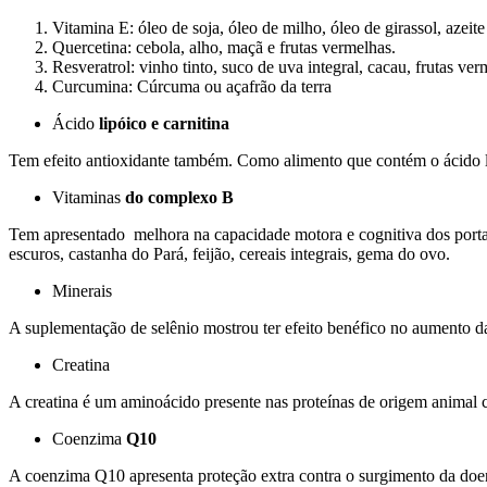
Vitamina E: óleo de soja, óleo de milho, óleo de girassol, azeit
Quercetina: cebola, alho, maçã e frutas vermelhas.
Resveratrol: vinho tinto, suco de uva integral, cacau, frutas ver
Curcumina: Cúrcuma ou açafrão da terra
Ácido
lipóico e carnitina
Tem efeito antioxidante também. Como alimento que contém o ácido lipó
Vitaminas
do complexo B
Tem apresentado melhora na capacidade motora e cognitiva dos porta
escuros, castanha do Pará, feijão, cereais integrais, gema do ovo.
Minerais
A suplementação de selênio mostrou ter efeito benéfico no aumento da
Creatina
A creatina é um aminoácido presente nas proteínas de origem animal c
Coenzima
Q10
A coenzima Q10 apresenta proteção extra contra o surgimento da do