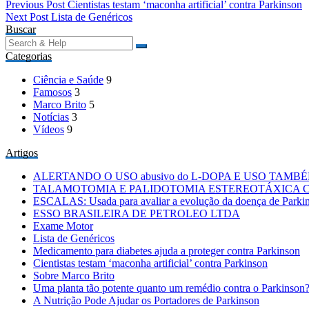
Navegação
Previous Post
Cientistas testam ‘maconha artificial’ contra Parkinson
Next Post
Lista de Genéricos
de
Buscar
Post
Search
for:
Categorias
Ciência e Saúde
9
Famosos
3
Marco Brito
5
Notícias
3
Vídeos
9
Artigos
ALERTANDO O USO abusivo do L-DOPA E USO TAM
TALAMOTOMIA E PALIDOTOMIA ESTEREOTÁXICA
ESCALAS: Usada para avaliar a evolução da doença de Parki
ESSO BRASILEIRA DE PETROLEO LTDA
Exame Motor
Lista de Genéricos
Medicamento para diabetes ajuda a proteger contra Parkinson
Cientistas testam ‘maconha artificial’ contra Parkinson
Sobre Marco Brito
Uma planta tão potente quanto um remédio contra o Parkinson
A Nutrição Pode Ajudar os Portadores de Parkinson