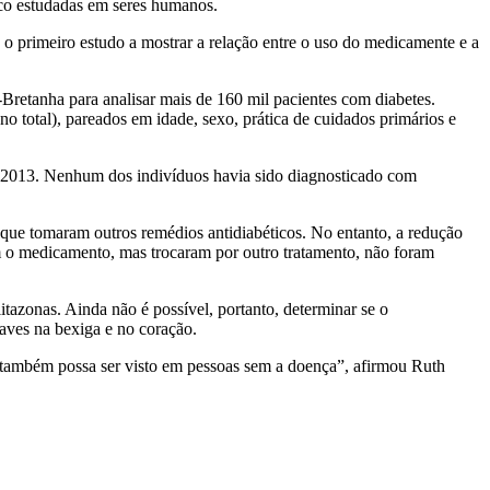
ouco estudadas em seres humanos.
é o primeiro estudo a mostrar a relação entre o uso do medicamente e a
-Bretanha para analisar mais de 160 mil pacientes com diabetes.
 total), pareados em idade, sexo, prática de cuidados primários e
até 2013. Nenhum dos indivíduos havia sido diagnosticado com
ue tomaram outros remédios antidiabéticos. No entanto, a redução
am o medicamento, mas trocaram por outro tratamento, não foram
azonas. Ainda não é possível, portanto, determinar se o
aves na bexiga e no coração.
s também possa ser visto em pessoas sem a doença”, afirmou Ruth