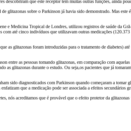
dores descobriram que este receptor tem muitas outras funções, ainda p
l de glitazonas sobre o Parkinson já havia sido demonstrado. Mas este 
ene e Medicina Tropical de Londres, utilizou registros de saúde da Grã
com até cinco indivíduos que utilizavam outras medicações (120.373 no
 que as glitazonas foram introduzidas para o tratamento de diabetes) 
son entre as pessoas tomando glitazonas, em comparação com aquelas q
ndo as glitazonas durante o estudo. Ou seja,os pacientes que já tomar
tinham sido diagnosticados com Parkinson quando começaram a tomar glit
nfatizam que a medicação pode ser associada a efeitos secundários gr
es, nós acreditamos que é provável que o efeito protetor da glitazona